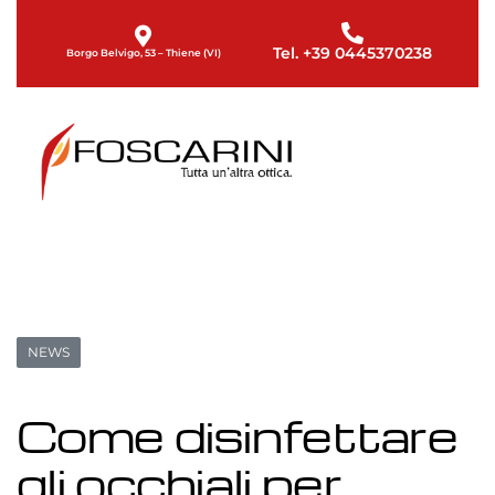
Tel. +39 0445370238
Borgo Belvigo, 53 – Thiene (VI)
NEWS
Come disinfettare
gli occhiali per