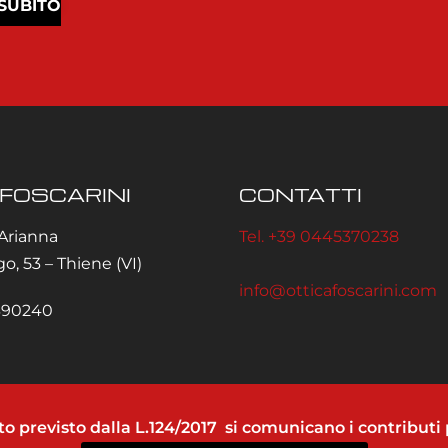
 SUBITO
 FOSCARINI
CONTATTI
 Arianna
Tel. +39 0445370238
o, 53 – Thiene (VI)
info@otticafoscarini.com
7390240
to previsto dalla L.124/2017 si comunicano i contributi 