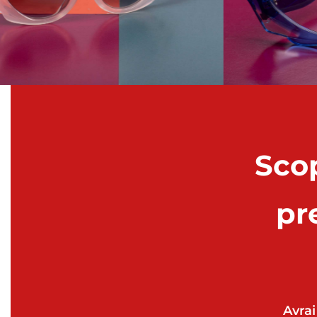
Scop
pr
Avrai