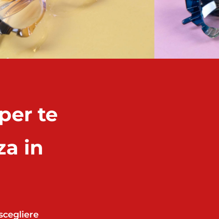
per te
za in
scegliere